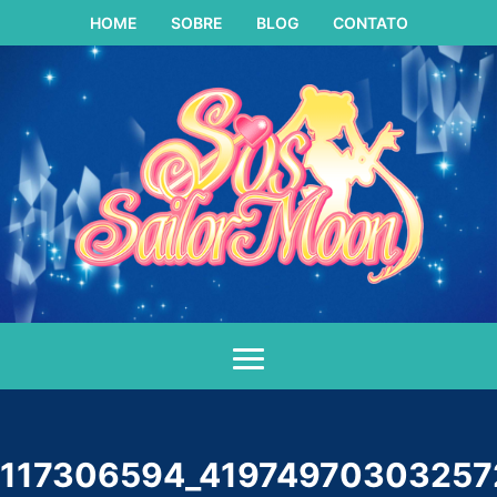
HOME
SOBRE
BLOG
CONTATO
ANIME
MANGÁ
LIVE ACTION
MUSICAIS
MULTIMÍDIA
117306594_41974970303257